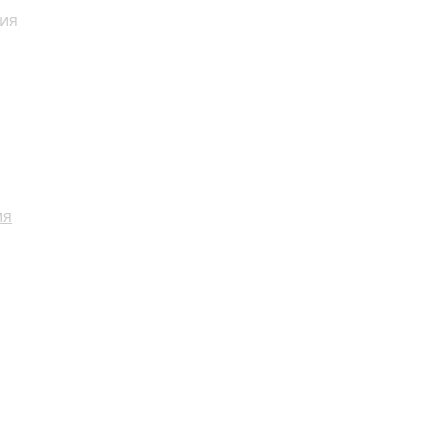
ия
ия