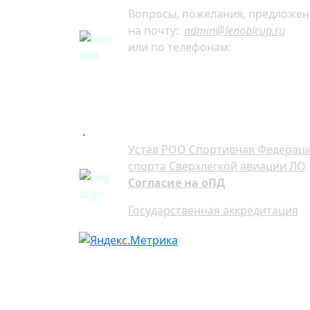
Вопросы, пожелания, предложен
на почту:
admin@lenoblcup.ru
или по телефонам:
+7 921 941-30-75 Артём
+7 911 991-76-81 Мария
.
Устав РОО Спортивная Федерац
спорта Сверхлегкой авиации ЛО
Согласие на оПД
Государственная аккредитация