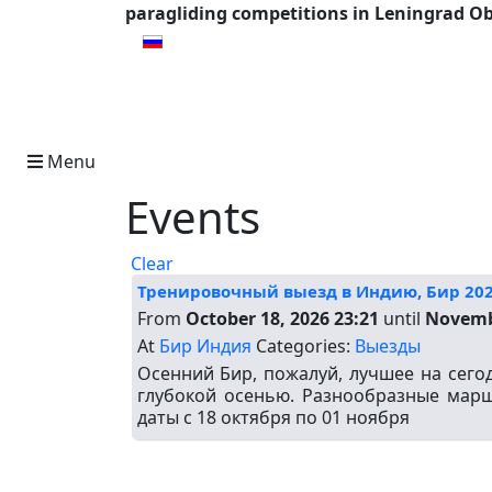
paragliding competitions in Leningrad Ob
Select your language
Menu
Events
Clear
Тренировочный выезд в Индию, Бир 20
From
October 18, 2026 23:21
until
Novembe
At
Бир Индия
Categories:
Выезды
Осенний Бир, пожалуй, лучшее на сего
глубокой осенью. Разнообразные марш
даты с 18 октября по 01 ноября