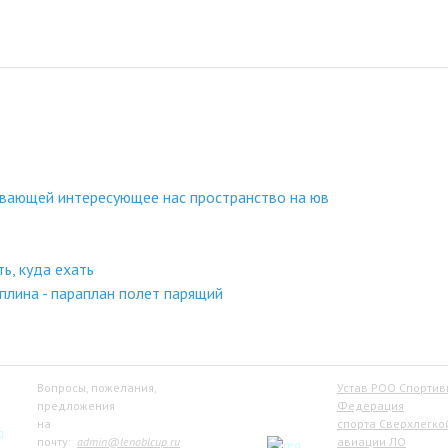
ивающей интересующее нас пространство на юв
ь, куда ехать
плина - параплан полет парящий
Вопросы, пожелания,
Устав РОО Спортив
предложения
Федерация
на
спорта Сверхлегко
почту:
admin@lenoblcup.ru
авиации ЛО