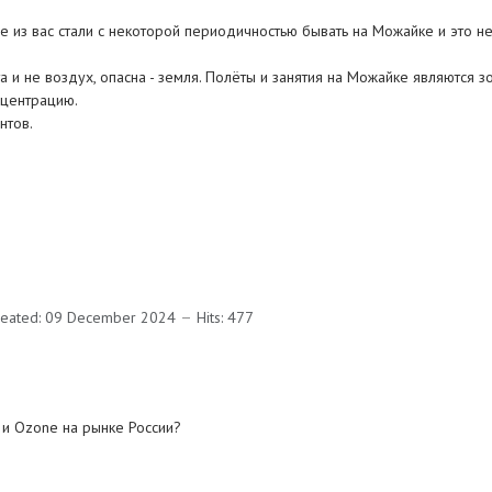
е из вас стали с некоторой периодичностью бывать на Можайке и это н
та и не воздух, опасна - земля. Полёты и занятия на Можайке являются 
нцентрацию.
нтов.
reated: 09 December 2024
Hits: 477
 и Ozone на рынке России?