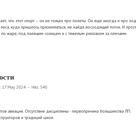
ет, что этот спорт – он не только про полеты. Он еще иногда и про хо
леса, куда пришлось приземляться, не найдя восходящий поток. И прост
ую по жаре, под палящим солнцем и с тяжелым рюкзаком за плечами.
ости
: 17 May 2024
Hits: 540
тов авиации. Отсутствие дисциплины - первопричина большинства ЛП.
структоров и традиций школ.