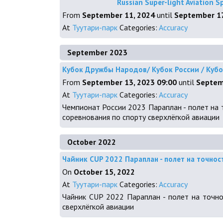
Russian Super-light Aviation S
From
September 11, 2024
until
September 17
At
Туутари-парк
Categories:
Accuracy
September 2023
Кубок Дружбы Народов/ Кубок России / Кубо
From
September 13, 2023 09:00
until
Septem
At
Туутари-парк
Categories:
Accuracy
Чемпионат России 2023 Параплан - полет на точ
соревнования по спорту сверхлёгкой авиации
October 2022
Чайник CUP 2022 Параплан - полет на точнос
On
October 15, 2022
At
Туутари-парк
Categories:
Accuracy
Чайник CUP 2022 Параплан - полет на точност
сверхлёгкой авиации