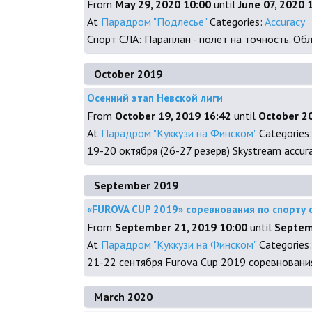
From
May 29, 2020 10:00
until
June 07, 2020 
At
Парадром "Подлесье"
Categories:
Accuracy
Спорт СЛА: Параплан - полет на точность. О
October 2019
Осенний этап Невской лиги
From
October 19, 2019 16:42
until
October 20
At
Парадром "Куккузи на Финском"
Categories
19-20 октября (26-27 резерв) Skystream accura
September 2019
«FUROVA CUP 2019» соревнования по спорту с
From
September 21, 2019 10:00
until
Septem
At
Парадром "Куккузи на Финском"
Categories
21-22 сентября Furova Cup 2019 соревнования
March 2020