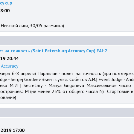
cy cup
18:00
 Невской лиги, 30/05 разминка)
на точность (Saint Petersburg Accuracy Cup) FAI-2
019 20:44
:
Accuracy
зерв 6-8 апреля) Параплан - полет на точность (при поддерж
udge - Sergej Gordeev Эвент судья: Собетов А.И.| Event Judge - A
рьева М.И | Secretary - Mariya Grigorieva Максимальное чис
странцев: M (не менее 25% от общего числа N) Стартовый в
нование)
, 2019 17:00