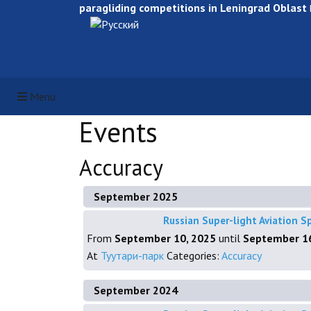
paragliding competitions in Leningrad Oblast
Select your language
Menu
Events
Accuracy
September 2025
Russian Super-light Aviation S
From
September 10, 2025
until
September 16
At
Туутари-парк
Categories:
Accuracy
September 2024