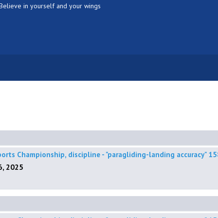
Believe in yourself and your wings
ports Championship, discipline - "paragliding-landing accuracy"
, 2025