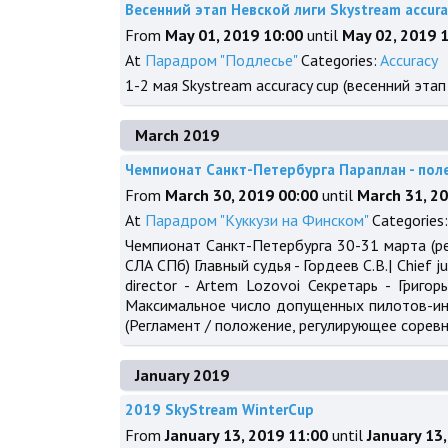
Весенний этап Невской лиги Skystream accura
From
May 01, 2019 10:00
until
May 02, 2019 
At
Парадром "Подлесье"
Categories:
Accuracy
1-2 мая Skystream accuracy cup (весенний этап
March 2019
Чемпионат Санкт-Петербурга Параплан - полет 
From
March 30, 2019 00:00
until
March 31, 2
At
Парадром "Куккузи на Финском"
Categories
Чемпионат Санкт-Петербурга 30-31 марта (ре
СЛА СПб) Главный судья - Гордеев С.В.| Chief j
director - Artem Lozovoi Секретарь - Григо
Максимальное число допущенных пилотов-ино
(Регламент / положение, регулирующее сорев
January 2019
2019 SkyStream WinterCup
From
January 13, 2019 11:00
until
January 13