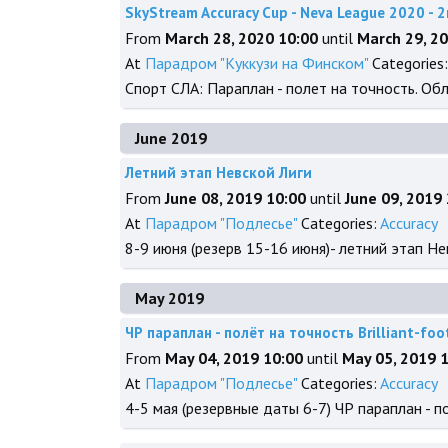
SkyStream Accuracy Cup - Neva League 2020 - 
From
March 28, 2020 10:00
until
March 29, 2
At
Парадром "Куккузи на Финском"
Categories
Спорт СЛА: Параплан - полет на точность. О
June 2019
Летний этап Невской Лиги
From
June 08, 2019 10:00
until
June 09, 2019
At
Парадром "Подлесье"
Categories:
Accuracy
8-9 июня (резерв 15-16 июня)- летний этап Не
May 2019
ЧР параплан - полёт на точность Brilliant-foo
From
May 04, 2019 10:00
until
May 05, 2019 
At
Парадром "Подлесье"
Categories:
Accuracy
4-5 мая (резервные даты 6-7) ЧР параплан - пол