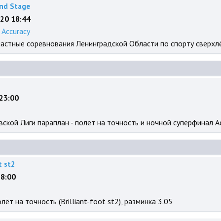
2nd Stage
020 18:44
:
Accuracy
бластные соревнования Ленинградской Области по спорту сверхл
 23:00
вской Лиги параплан - полет на точность и ночной суперфинал Ac
t st2
18:00
ёт на точность (Brilliant-foot st2), разминка 3.05