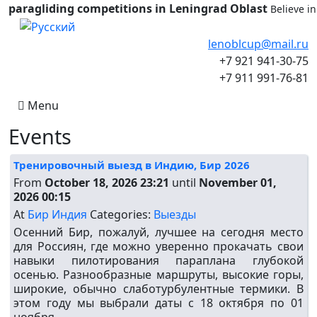
paragliding competitions in Leningrad Oblast
Believe i
Select your language
lenoblcup@mail.ru
+7 921 941-30-75
+7 911 991-76-81
Menu
Events
Тренировочный выезд в Индию, Бир 2026
From
October 18, 2026 23:21
until
November 01,
2026 00:15
At
Бир Индия
Categories:
Выезды
Осенний Бир, пожалуй, лучшее на сегодня место
для Россиян, где можно уверенно прокачать свои
навыки пилотирования параплана глубокой
осенью. Разнообразные маршруты, высокие горы,
широкие, обычно слаботурбулентные термики. В
этом году мы выбрали даты с 18 октября по 01
ноября