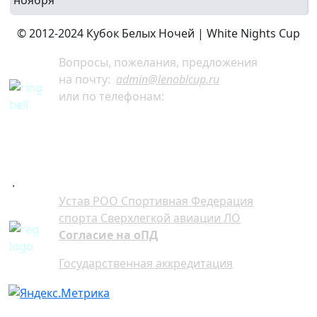
© 2012-2024 Кубок Белых Ночей | White Nights Cup
Вопросы, пожелания, предложения
на почту:
admin@lenoblcup.ru
или по телефонам:
+7 921 941-30-75 Артём
+7 911 991-76-81 Мария
.
Устав РОО Спортивная Федерация
спорта Сверхлегкой авиации ЛО
Согласие на оПД
Государственная аккредитация