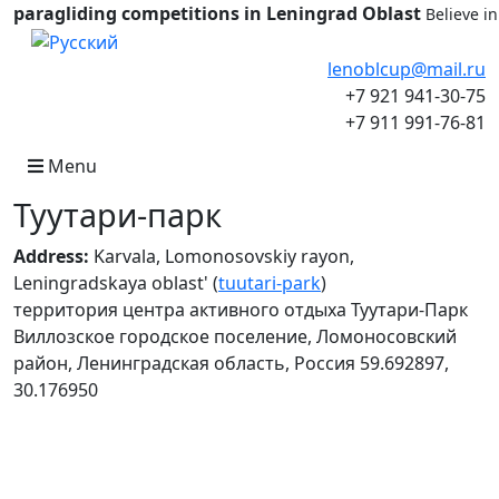
paragliding competitions in Leningrad Oblast
Believe i
Select your language
lenoblcup@mail.ru
+7 921 941-30-75
+7 911 991-76-81
Menu
Туутари-парк
Address:
Karvala, Lomonosovskiy rayon,
Leningradskaya oblast' (
tuutari-park
)
территория центра активного отдыха Туутари-Парк
Виллозское городское поселение, Ломоносовский
район, Ленинградская область, Россия 59.692897,
30.176950