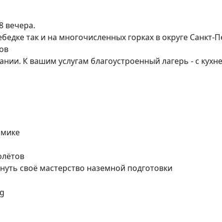
8 вечера.
ебедке так и на многочисленных горках в округе Санкт-
ов
тании. К вашим услугам благоустроенный лагерь - с кухн
амике
олётов
инуть своё мастерство наземной подготовки