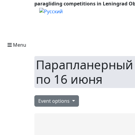
paragliding competitions in Leningrad Ob
Select your language
Menu
Парапланерный p
по 16 июня
Event options