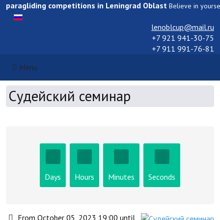
paragliding competitions in Leningrad Oblast
Believe in yours
Select your language
lenoblcup@mail.ru
+7 921 941-30-75
+7 911 991-76-81
Menu
Cудейский семинар
Days
Hours
Minutes
Seconds
From October 05, 2023 19:00 until