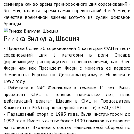
семинара как во время тренировочного дня соревнований -
3го мая, так и во время самих соревнований 4 и 5 мая, в
качестве временной замены кого-то из судей основной
бригады
Риикка Вилкуна, Швеция
- Провела более 20 соревнований 1 категории ФАИ и тест-
соревнований для 1 категории в роли Стюард
(управляющий/ распорядитель соревнованиями), как Член
Жюри или как Президент Жюри с момента её первого
Чемпионата Европы по Дельтапланеризму в Норвегии в
1992 году.
- Работала в NAC Финляндии в течение 11 лет, Вице-
президент CIVL в течение нескольких лет, ныне
действующий делегат Швеции в CIVL и Председатель
Комитета по PGA ( парапланерной точности) в FAI / CIVL
- Парашютный спорт с 1985 года, была инструктором до
1992 года. Имеет в активе более 1300 прыжков, в основном
на точность. Входила в состав Национальной Сборной по
парашютному спорту в Финляндии.