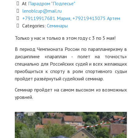
At
Парадром "Подлесье"
DEPARTURES
lenoblcup@mail.ru
+79119917681 Мария, +79219413075 Артем
ARCHIVE
Categories:
Семинары
Только у нас и только в этом году с 3 по 5 мая!
INFO
В период Чемпионата России по парапланеризму в
LOGIN
дисциплине «параплан - полет на точность»
специально для Российских судей и всех желающих
CONTACTS
приобщиться к спорту в роли спортивного судьи
пройдет развёрнутый судейский семинар.
Семинар пройдет на самом высоком из возможных
уровней.