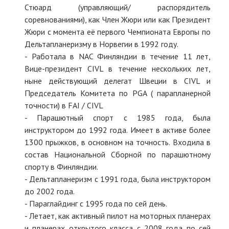
Стюард (управляющий/ распорядитель
соревнованиями), как Член Жюри или как Президент
Жюри с момента её первого Чемпионата Европы по
Дельтапланеризму в Норвегии в 1992 году.
- Работала в NAC Финляндии в течение 11 лет,
Вице-президент CIVL в течение нескольких лет,
ныне действующий делегат Швеции в CIVL и
Председатель Комитета по PGA ( парапланерной
точности) в FAI / CIVL
- Парашютный спорт с 1985 года, была
инструктором до 1992 года. Имеет в активе более
1300 прыжков, в основном на точность. Входила в
состав Национальной Сборной по парашютному
спорту в Финляндии.
- Дельтапланеризм с 1991 года, была инструктором
до 2002 года.
- Параглайдинг с 1995 года по сей день.
- Летает, как активный пилот на моторных планерах
и планерах открытого класса с 2008 года по сей