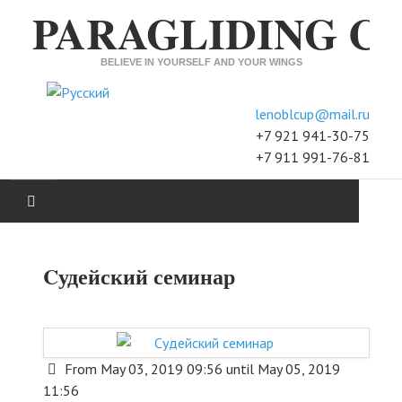
PARAGLIDING C
BELIEVE IN YOURSELF AND YOUR WINGS
Select your language
lenoblcup@mail.ru
+7 921 941-30-75
+7 911 991-76-81
XC
Cудейский семинар
ACCURACY
H&F
From May 03, 2019 09:56 until May 05, 2019
SEMINARS
11:56