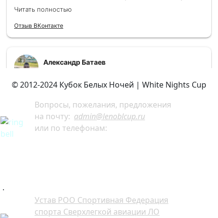
© 2012-2024 Кубок Белых Ночей | White Nights Cup
Вопросы, пожелания, предложения
на почту:
admin@lenoblcup.ru
или по телефонам:
+7 921 941-30-75 Артём
+7 911 991-76-81 Мария
.
Устав РОО Спортивная Федерация
спорта Сверхлегкой авиации ЛО