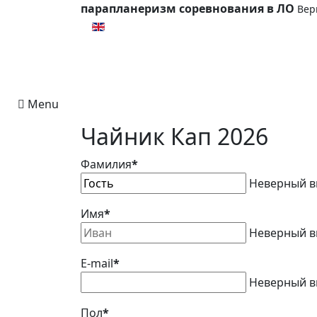
парапланеризм соревнования в ЛО
Вер
Выберите язык
Menu
Чайник Кап 2026
Фамилия
*
Неверный в
Имя
*
Неверный в
E-mail
*
Неверный в
Пол
*