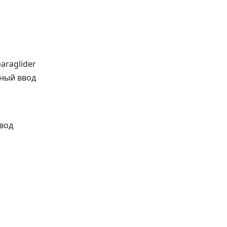
araglider
ный ввод
вод