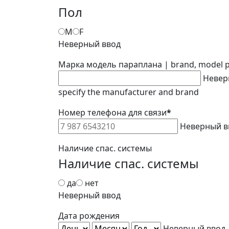
Пол
M
F
Неверный ввод
Марка модель параплана | brand, model p
Невер
specify the manufacturer and brand
Номер телефона для связи
*
Неверный в
Наличие спас. системы
Наличие спас. системы
да
нет
Неверный ввод
Дата рождения
.
.
Неверный ввод