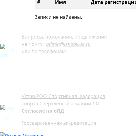
#
Имя
Дата регистраци
Записи не найдены.
Вопросы, пожелания, предложения
на почту:
admin@lenoblcup.ru
или по телефонам:
+7 921 941-30-75 Артём
+7 911 991-76-81 Мария
.
Устав РОО Спортивная Федерация
спорта Сверхлегкой авиации ЛО
Согласие на оПД
Государственная аккредитация