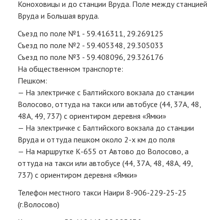
Коноховицы и до станции Вруда. Поле между станцией
Вруда и Большая вруда.
Съезд по поле №1 - 59.416311, 29.269125
Съезд по поле №2 - 59.405348, 29.305033
Съезд по поле №3 - 59.408096, 29.326176
На общественном транспорте:
Пешком:
— На электричке с Балтийского вокзала до станции
Волосово, оттуда на такси или автобусе (44, 37А, 48,
48А, 49, 737) с ориентиром деревня «Ямки»
— На электричке с Балтийского вокзала до станции
Вруда и оттуда пешком около 2-х км до поля
— На маршрутке К-655 от Автово до Волосово, а
оттуда на такси или автобусе (44, 37А, 48, 48А, 49,
737) с ориентиром деревня «Ямки»
Телефон местного такси Наири 8-906-229-25-25
(г.Волосово)