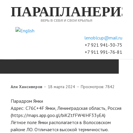
ПАРАПЛАНЕРИЗ
ВЕРЬ В СЕБЯ И СВОИ КРЫЛЬЯ
Выберите язык
lenoblcup@mail.ru
+7 921 941-30-75
+7 911 991-76-81
XC
Али Хансиверов
18 марта 2024
Просмотров: 7842
ACCURACY
Парадром Ямки
Адрес: C76C+4F Ямки, Ленинградская область, Россия
H&F
(https://maps.app.goo.gl/biKZtfFW4JHF33yEA)
Лётное поле Ямки располагается в Волосовском
ПРОГРЕСС
районе ЛО. Отличается высокой термичностью.