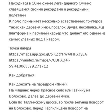
Находится в 10км южнее легендарного Сумино
ВЫЕЗДЫ
славящемся своими рекордами и рекордными
полётами
INFO
К полю примыкает несколько естественных триггеров
таких как деревня Ямки, поселок Вруда, лесопилка, Жд
ВХОД
платформа и песчаный карьер что делает его одним из
самых улётных под Питером.
КОНТАКТЫ
Точка лагеря
https://maps.app.goo.gl/biKZtfFW4JHF33yEA
https://yandex.ru/maps/-/CDFXQ4I-
59.410068, 29.271712
Как добраться:
Как доехать на парадром «Ямки»
На машине: через Красное село или Гатчину на
Волосово, далее до деревни Ямки.
Если по Таллинскому шоссе, то после Бегуниц поворот
на Волосово, перед Терпилицами поворот на