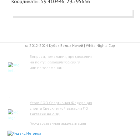
Координаты: 59.410446, 29.295636
© 2012-2024 Кубок Белых Ночей | White Nights Cup
Вопросы, пожелания, предложения
на почту:
admin@lenoblcup.ru
или по телефонам:
+7 921 941-30-75 Артём
+7 911 991-76-81 Мария
.
Устав РОО Спортивная Федерация
спорта Сверхлегкой авиации ЛО
Согласие на оПД
Государственная аккредитация